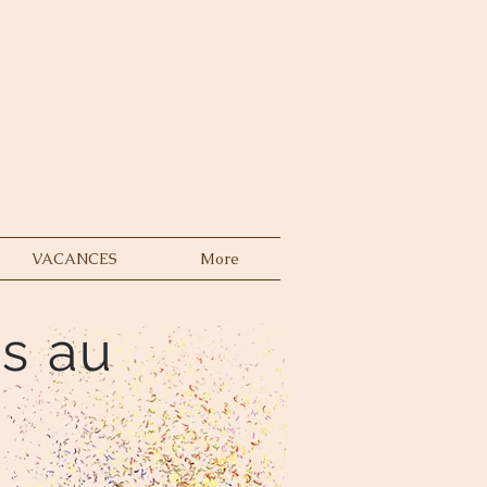
VACANCES
More
ns au
l