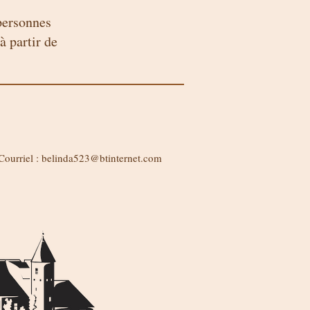
 personnes
à partir de
Courriel :
belinda523@btinternet.com