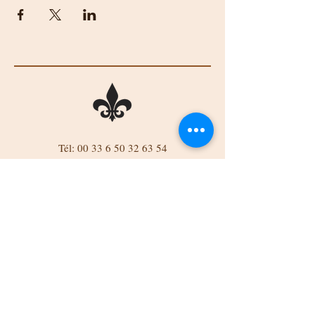
Tél:
00 33 6 50 32 63 54
Tel:
0044 7834 832689
Courriel :
belinda523@btinternet.com
Château de Mareuil, Mareuil, 86290
Brigueil-le-Chantre, France
Tél
00 33 6 50 32 63 54
Email :
belinda523@btinternet.com