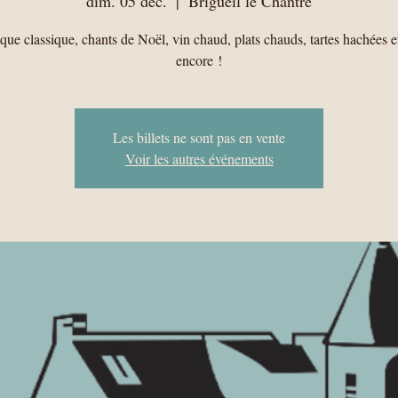
dim. 05 déc.
  |  
Brigueil le Chantre
ue classique, chants de Noël, vin chaud, plats chauds, tartes hachées e
encore !
Les billets ne sont pas en vente
Voir les autres événements