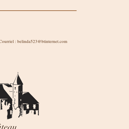
Courriel :
belinda523@btinternet.com
teau