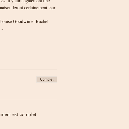
més. Il y aura également une 
maison feront certainement leur 
tes Louise Goodwin et Rachel 
y,…
Complet
ement est complet