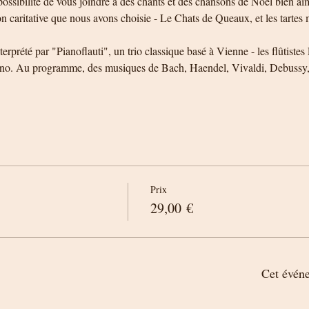
 possibilité de vous joindre à des chants et des chansons de Noël bien ai
on caritative que nous avons choisie - Le Chats de Queaux, et les tartes 
nterprété par "Pianoflauti", un trio classique basé à Vienne - les flûtis
ano. Au programme, des musiques de Bach, Haendel, Vivaldi, Debuss
Prix
29,00 €
Cet évén